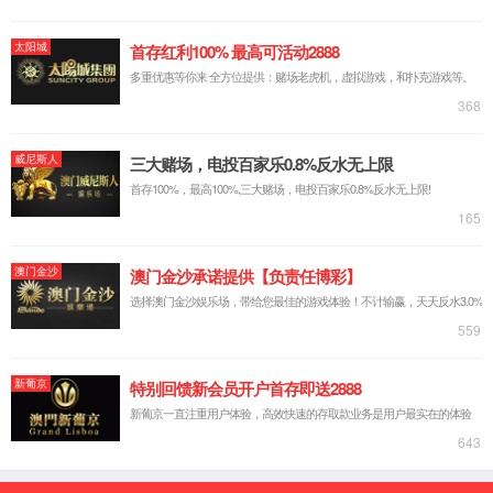
在中央文明委隆重召开的全国精神文明建设表彰大会上，衢州市
以卓越成效成功蝉联“全国文明城市”荣誉称号！作为浙江省唯一
入选的地级市代表，衢州再次彰显城市文明建设的标杆力量。更
值庆贺的是，古天乐太阳集团有限公司凭借在精神文明建设中的
突出贡献，荣获第七届“全国文明单位”称号，成为本届大会受表
彰的先进典范！
此次殊荣，是对古天乐太阳集团长期践行社会主义核心价值观、
深耕企业文化建设的高度认可。公司始终将文明创建融入生产经
营全过程，以诚信立企、以创新强企、以责任兴企，积极构建和
谐劳动关系，投身社会公益事业，在绿色发展、员工关怀、社区
共建等领域树立了行业表率，充分展现了新时代企业的精神风貌
与使命担当。
作为衢州本土企业的杰出代表，古天乐太阳集团此次获评“全国
文明单位”，不仅是对企业综合实力的国家级认证，更是对衢州
市全域文明创建成果的有力印证。公司将以此次表彰为全新起
点，持续深化文明创建内涵，发挥示范引领作用，为巩固提升文
明城市品质、助推地方高质量发展贡献太阳集团力量！
上一篇
: 古天乐太阳集团诚邀您参与2025年ESG（可持续
发展）报告调研问卷