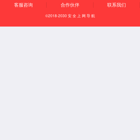
下一篇
: 中国造纸产量前30强企业揭晓 年产能均过百万吨
古天乐代言太阳集团
公司新闻
行业资讯
为您推荐
研学总部取真经 笃行实干启新程｜广西太阳集团、湖北太
阳集团多批次管理干部赴总部研学赋能成长
拒绝非法荐股诱惑 筑牢理性投资防线
清朗金融网络 守护安心投资
太阳集团联手东升 发力高性能纸及纤维复合新材料领域
古天乐太阳集团诚邀您参与2025年ESG（可持续发展）报
告调研问卷
ICP备案号：
浙ICP备05010542号
，公安备案号：
33080302000022
古天乐太阳集团有限公司官方网站