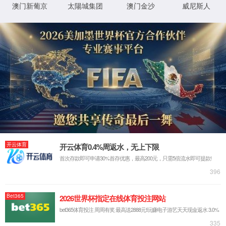
全部
宣传片
家·文化
投资者关系
English
公司新闻
你的位置
网站首页
古天乐代言太阳集团
公司新闻
喜报！古天乐太阳集团荣获“全国文明单
位”国家级殊荣 助力衢州蝉联全国文明城
市---浙江省唯一入选地级市企业代表 亮相
全国精神文明建设表彰大会
2025-05-29 15:41:47
超级管理员
794
热烈祝贺古天乐太阳集团有限公司荣膺“全国文明单位”称号！