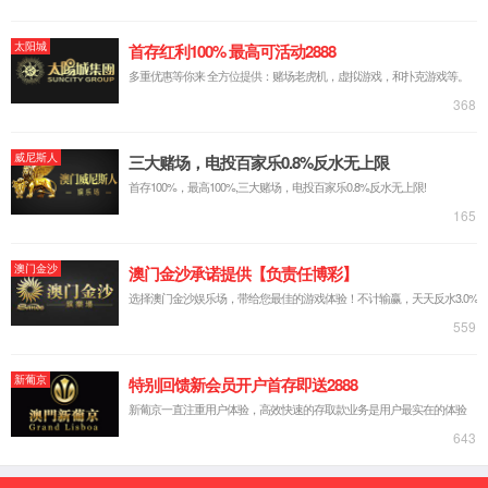
下一篇
: 太阳集团联手东升 发力高性能纸及纤维复合新材
料领域
古天乐代言太阳集团
公司新闻
行业资讯
为您推荐
研学总部取真经 笃行实干启新程｜广西太阳集团、湖北太
阳集团多批次管理干部赴总部研学赋能成长
拒绝非法荐股诱惑 筑牢理性投资防线
清朗金融网络 守护安心投资
太阳集团联手东升 发力高性能纸及纤维复合新材料领域
古天乐太阳集团诚邀您参与2025年ESG（可持续发展）报
告调研问卷
ICP备案号：
浙ICP备05010542号
，公安备案号：
33080302000022
古天乐太阳集团有限公司官方网站