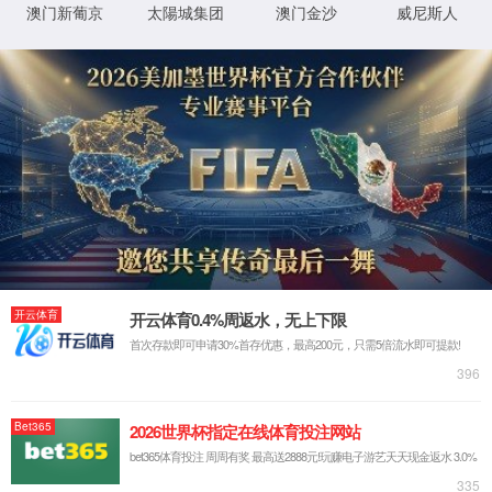
全部
宣传片
家·文化
投资者关系
English
公司新闻
你的位置
网站首页
古天乐代言太阳集团
公司新闻
清朗金融网络 守护安心投资
2026-03-13 15:57:37
超级管理员
792
我们倡导理性投资，防范金融风险，守护您的财产安全。学习投
资知识，增强维权意识，共建健康市场，为您的财富护航！
上一篇
: 拒绝非法荐股诱惑 筑牢理性投资防线