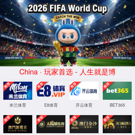
古天乐·太阳集团|官方网站-
Brand Company
网站首页
古天乐太阳集团网址
公司简介
组织结构
董事长致辞
公司荣誉
联系我
发展纪事
们
走进太阳集团
太阳集团党委
品质
质量诚信
投资者关系
古天乐代言太阳集团
全部
公司新闻
行业资讯
产品展示
全部
特种纸
特种浆
环境与社会
人才培养
环境保护
可持续发展报告
可持续发展政策
可视化中心