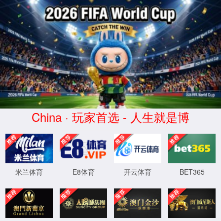
古天乐·太阳集团|官方网站-
Brand Company
网站首页
古天乐太阳集团网址
公司简介
组织结构
董事长致辞
公司荣誉
联系我
发展纪事
们
走进太阳集团
太阳集团党委
品质
质量诚信
投资者关系
古天乐代言太阳集团
全部
公司新闻
行业资讯
产品展示
全部
特种纸
特种浆
环境与社会
人才培养
环境保护
可持续发展报告
可持续发展政策
可视化中心