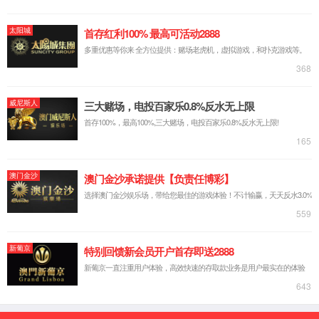
场以“正青春·到公司最需要的地方去”为主题的演讲比赛在
公司隆重举行。此次比赛以青春姿态，抒奋斗之志，鼓励
广大干部员工树立正确的人生观和价值观，为公司发展和
自身梦想而艰苦奋斗、持续奋斗、团结奋斗，共同分享青
春的故事，感受青春的力量。经过层层筛选，最
2024-04-29
超级管理员
3951
召开杨雅斐博士后开题报告会：基于机理与数据混合建模
的高速造纸机干燥部能效协同优化控制策略研究
2024.4.7在衢江区高性能纸及纤维复合创新综合体召开杨雅
斐博士后开题报告会，项目名称：基于机理与数据混合建
模的高速造纸机干燥部能效协同优化控制策略研究 附件：
博士后开题报告会方案.pdf
2024-04-07
超级管理员
914