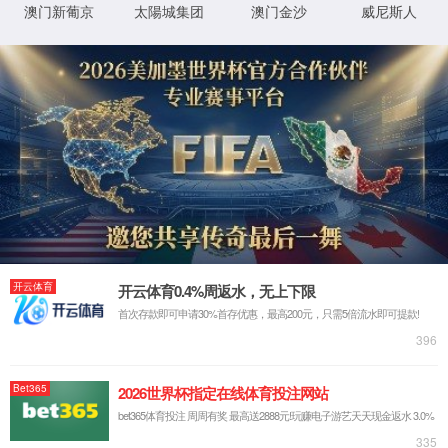
全部
宣传片
家·文化
投资者关系
English
公司新闻
全部
公司新闻
行业资讯
古天乐太阳集团第五届演讲比赛 ▏正青春.到公司最需要的
地方去！
奋斗是青春最亮丽的底色。为大力弘扬吃苦耐劳、艰苦奋
斗精神，激励广大干部员工积极进取、勇担使命、弘扬正
气、树立榜样，谱写新时代新征程奋斗篇章。4月29日，一