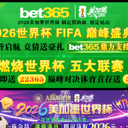
 Company
们