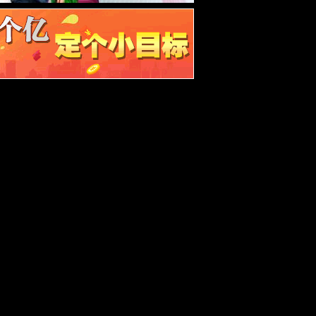
阳集团在大力发展经济的同时，不忘打造清廉之风，以“廉风正
阳集团致力打造“廉洁太阳集团”的所作所为。
包装纸、医用透析纸、医用手套内衬纸、医用皱纹纸、医用涂布原
月16日展会地点：深圳国际会展中心（宝安区）