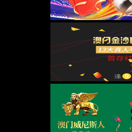
English
公司新闻
全部
公司新闻
行业资讯
古天乐太阳集团2022年中报
2022-08-20
超级管理员
2200
古天乐太阳集团召开庆祝中国共产党建党101周年暨浙江
6月30日，太阳集团公司党员干部齐聚公司大型会议室，
词，激发党员们不忘初心、永葆先锋的使命感。刚参加了