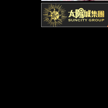
2022年2月20日《清廉衢江》——衢州衢江：廉如太阳集
“以最高职业操守打造廉洁太阳集团”！走进太阳集团的大
气”为企业发展保驾护航，被评为我市“清廉民企示范点”。
2022-03-03
超级管理员
1749
忆党史 明方向 8090宣讲员宣贯十九届六中全会精神——
2021-11-30
超级管理员
1462
太阳集团医疗展 ▎古天乐太阳集团邀您共赴医疗器械设计
公司将参加第32届中国国际医疗器械设计与制造技术（
纸。届时将向您提供我公司医用耗材的综合方案，我们在此真
2021-10-15
超级管理员
2957