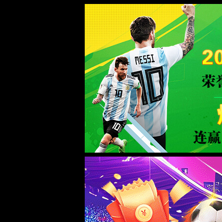
古天乐·太阳集团|官方网站-Brand
网站首页
古天乐太阳集团网址
公司简介
组织结构
董事长致辞
公司荣誉
联系我
发展纪事
走进太阳集团
太阳集团党委
品质
质量诚信
投资者关系
古天乐代言太阳集团
全部
公司新闻
行业资讯
产品展示
全部
特种纸
特种浆
环境与社会
人才培养
环境保护
可持续发展报告
可持续发展政策
可视化中心
全部
宣传片
家·文化
投资者关系