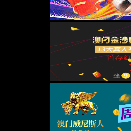
English
人才培养
人才培养
环境保护
可持续发展报告
可持续发展政策
人才是太阳集团最大的财富，对员工的培养就是对太阳集团
方能匠心智造。
特种纸功能特殊，技术要求高，品种多样，客户分散在各个
识产权保护，走差异化建设道路。
公司和国内多家有造纸专业的高校进行长期的人才培养合作
ICP备案号：
浙ICP备05010542号
，公安备案号：
3308030200002